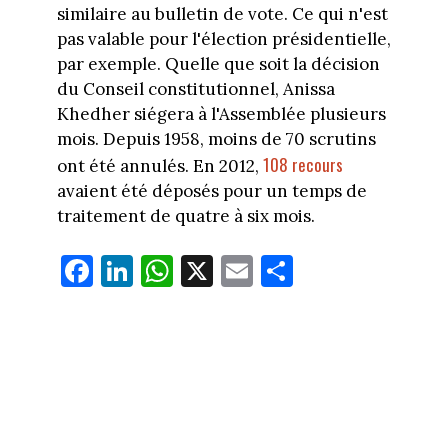
similaire au bulletin de vote. Ce qui n'est
pas valable pour l'élection présidentielle,
par exemple. Quelle que soit la décision
du Conseil constitutionnel, Anissa
Khedher siégera à l'Assemblée plusieurs
mois. Depuis 1958, moins de 70 scrutins
108 recours
ont été annulés. En 2012,
avaient été déposés pour un temps de
traitement de quatre à six mois.
Fa
Li
W
X
E
Pa
ce
nk
ha
m
rt
bo
ed
ts
ail
ag
ok
In
Ap
er
p