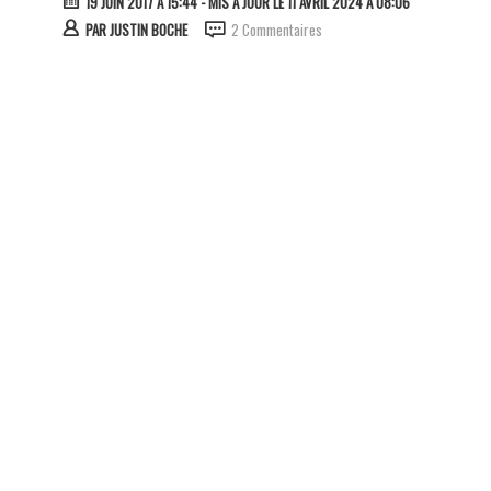
19 JUIN 2017 À 15:44
- MIS À JOUR LE 11 AVRIL 2024 À 08:06
PAR
JUSTIN BOCHE
2 Commentaires