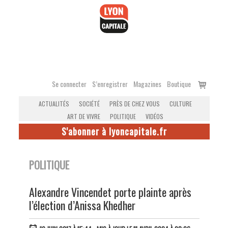
Accéder
au
contenu
Voir
Se connecter
S’enregistrer
Magazines
Boutique
le
ACTUALITÉS
SOCIÉTÉ
PRÈS DE CHEZ VOUS
CULTURE
panier
ART DE VIVRE
POLITIQUE
VIDÉOS
S'abonner à lyoncapitale.fr
POLITIQUE
Alexandre Vincendet porte plainte après
l’élection d’Anissa Khedher