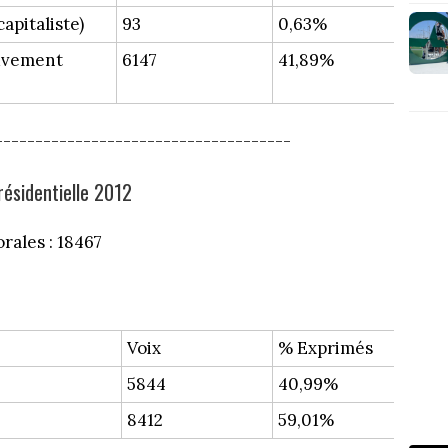
apitaliste)
93
0,63%
ouvement
6147
41,89%
-------------------------------------
résidentielle 2012
orales : 18467
Voix
% Exprimés
5844
40,99%
8412
59,01%