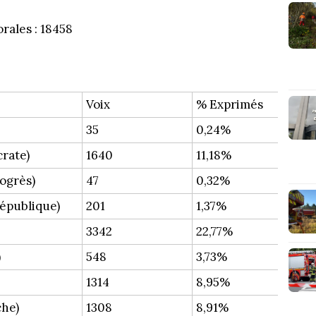
orales : 18458
Voix
% Exprimés
35
0,24%
rate)
1640
11,18%
ogrès)
47
0,32%
épublique)
201
1,37%
3342
22,77%
)
548
3,73%
1314
8,95%
che)
1308
8,91%