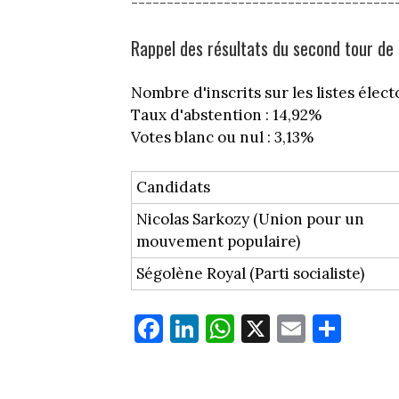
-------------------------------------
Rappel des résultats du second tour de l
Nombre d'inscrits sur les listes électo
Taux d'abstention : 14,92%
Votes blanc ou nul : 3,13%
Candidats
Nicolas Sarkozy (Union pour un
mouvement populaire)
Ségolène Royal (Parti socialiste)
Fa
Li
W
X
E
Pa
ce
nk
ha
m
rt
bo
ed
ts
ail
ag