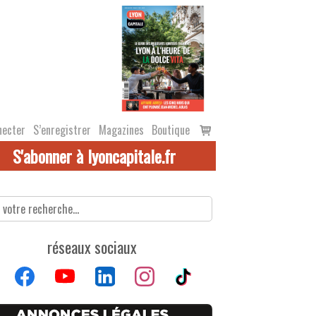
Voir
necter
S’enregistrer
Magazines
Boutique
le
S'abonner à lyoncapitale.fr
panier
réseaux sociaux