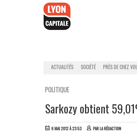
Accéder
au
contenu
ACTUALITÉS
SOCIÉTÉ
PRÈS DE CHEZ VO
POLITIQUE
Sarkozy obtient 59,01
6 MAI 2012 À 23:53
PAR
LA RÉDACTION