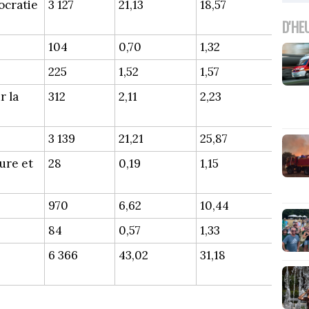
ocratie
3 127
21,13
18,57
D'HE
104
0,70
1,32
225
1,52
1,57
r la
312
2,11
2,23
3 139
21,21
25,87
ure et
28
0,19
1,15
970
6,62
10,44
84
0,57
1,33
6 366
43,02
31,18