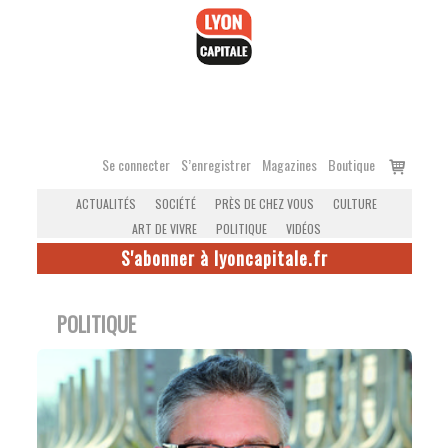
Accéder
au
contenu
Voir
Se connecter
S’enregistrer
Magazines
Boutique
le
ACTUALITÉS
SOCIÉTÉ
PRÈS DE CHEZ VOUS
CULTURE
panier
ART DE VIVRE
POLITIQUE
VIDÉOS
S'abonner à lyoncapitale.fr
POLITIQUE