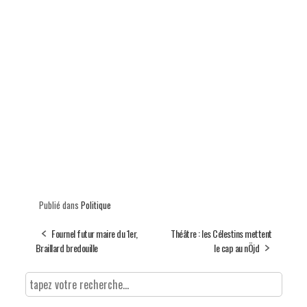
Publié dans
Politique
Fournel futur maire du 1er,
Théâtre : les Célestins mettent
Braillard bredouille
le cap au nÖjd