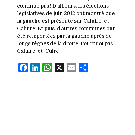
continue pas ! D’ailleurs, les élections
législatives de juin 2012 ont montré que
la gauche est présente sur Caluire-et-
Caluire. Et puis, d’autres communes ont
été remportées par la gauche après de
longs règnes de la droite. Pourquoi pas
Caluire-et-Cuire !
Fa
Li
W
X
E
Pa
ce
nk
ha
m
rt
bo
ed
ts
ail
ag
ok
In
Ap
er
p