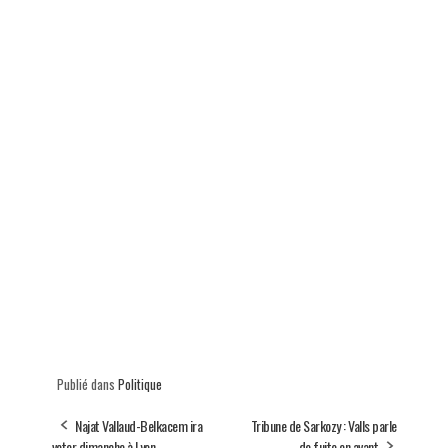
Publié dans
Politique
Najat Vallaud-Belkacem ira
Tribune de Sarkozy : Valls parle
voter dimanche à Lyon
de fuite en avant