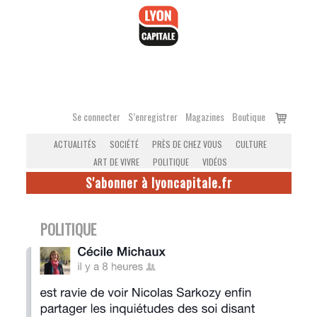
Accéder
au
contenu
Voir
Se connecter
S’enregistrer
Magazines
Boutique
le
ACTUALITÉS
SOCIÉTÉ
PRÈS DE CHEZ VOUS
CULTURE
panier
ART DE VIVRE
POLITIQUE
VIDÉOS
S'abonner à lyoncapitale.fr
POLITIQUE