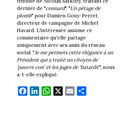
tribune de Nicolas Sarkozy, traitant ce
dernier de "
connard
". "
Un pétage de
plomb
" pour Damien Gouy-Perret,
directeur de campagne de Michel
Havard. L'intéressée assume ce
commentaire qu'elle partage
uniquement avec ses amis du réseau
social. "
Je me permets cette élégance à un
Président qui a traité un citoyen de
'pauvre con' et les juges de 'batards
'", nous
a-t-elle expliqué.
Fa
Li
W
X
E
Pa
ce
nk
ha
m
rt
bo
ed
ts
ail
ag
ok
In
Ap
er
p