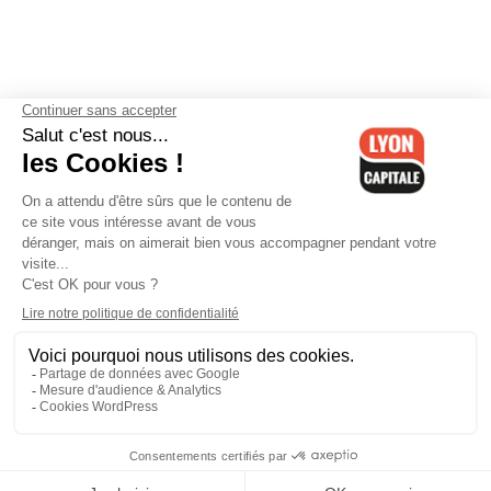
Contactez-nous
-
Mentions légales
-
CGV
-
Politique de
confidentialité
-
Gestion des cookies
-
Lyon Capitale TV
-
Archives
Lyon Capitale
Lyon Capitale - 51 avenue Maréchal Foch - CS 40091 - 69456 Lyon
Cedex 06