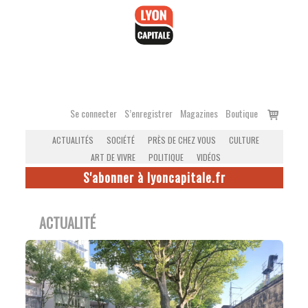
Accéder
au
contenu
Voir
Se connecter
S’enregistrer
Magazines
Boutique
le
ACTUALITÉS
SOCIÉTÉ
PRÈS DE CHEZ VOUS
CULTURE
panier
ART DE VIVRE
POLITIQUE
VIDÉOS
S'abonner à lyoncapitale.fr
ACTUALITÉ