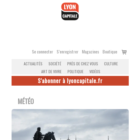
Accéder
au
contenu
Voir
Se connecter
S’enregistrer
Magazines
Boutique
le
ACTUALITÉS
SOCIÉTÉ
PRÈS DE CHEZ VOUS
CULTURE
panier
ART DE VIVRE
POLITIQUE
VIDÉOS
S'abonner à lyoncapitale.fr
MÉTÉO