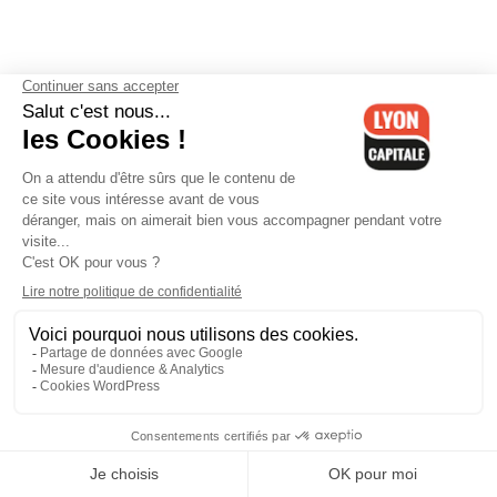
Contactez-nous
-
Mentions légales
-
CGV
-
Politique de
confidentialité
-
Gestion des cookies
-
Lyon Capitale TV
-
Archives
Lyon Capitale
Lyon Capitale - 51 avenue Maréchal Foch - CS 40091 - 69456 Lyon
Cedex 06