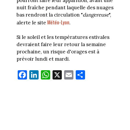
pourront faire leur apparition, avant une
nuit fraîche pendant laquelle des nuages
bas rendront la circulation "
dangereuse
",
Météo-Lyon
alerte le site
.
Si le soleil et les températures estivales
devraient faire leur retour la semaine
prochaine, un risque d'orages est à
prévoir lundi et mardi.
Fa
Li
W
X
E
Pa
ce
nk
ha
m
rt
bo
ed
ts
ail
ag
ok
In
Ap
er
p