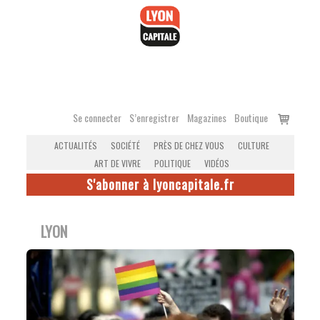
Accéder
au
contenu
Voir
Se connecter
S’enregistrer
Magazines
Boutique
le
ACTUALITÉS
SOCIÉTÉ
PRÈS DE CHEZ VOUS
CULTURE
panier
ART DE VIVRE
POLITIQUE
VIDÉOS
S'abonner à lyoncapitale.fr
LYON