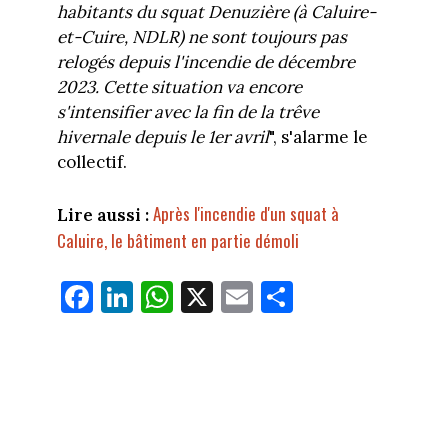
habitants du squat Denuzière (à Caluire-
et-Cuire, NDLR) ne sont toujours pas
relogés depuis l'incendie de décembre
2023. Cette situation va encore
s'intensifier avec la fin de la trêve
hivernale depuis le 1er avril
", s'alarme le
collectif.
Après l'incendie d'un squat à
Lire aussi :
Caluire, le bâtiment en partie démoli
Fa
Li
W
X
E
Pa
ce
nk
ha
m
rt
bo
ed
ts
ail
ag
ok
In
Ap
er
p