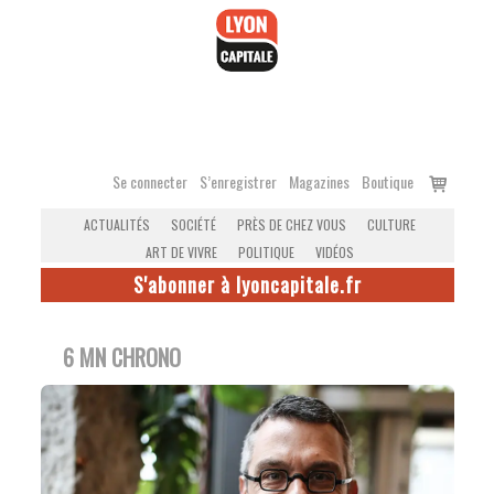
Accéder
au
contenu
Voir
Se connecter
S’enregistrer
Magazines
Boutique
le
ACTUALITÉS
SOCIÉTÉ
PRÈS DE CHEZ VOUS
CULTURE
panier
ART DE VIVRE
POLITIQUE
VIDÉOS
S'abonner à lyoncapitale.fr
6 MN CHRONO