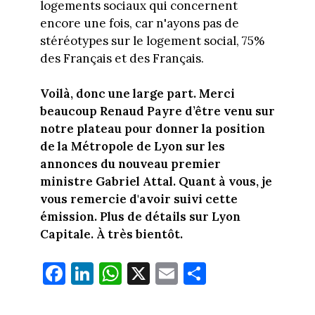
logements sociaux qui concernent
encore une fois, car n'ayons pas de
stéréotypes sur le logement social, 75%
des Français et des Français.
Voilà, donc une large part. Merci
beaucoup Renaud Payre d’être venu sur
notre plateau pour donner la position
de la Métropole de Lyon sur les
annonces du nouveau premier
ministre Gabriel Attal. Quant à vous, je
vous remercie d'avoir suivi cette
émission. Plus de détails sur Lyon
Capitale. À très bientôt.
Fa
Li
W
X
E
Pa
ce
nk
ha
m
rt