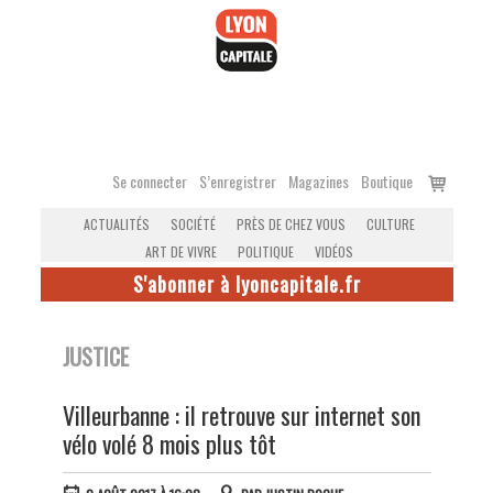
Accéder
au
contenu
Voir
Se connecter
S’enregistrer
Magazines
Boutique
le
ACTUALITÉS
SOCIÉTÉ
PRÈS DE CHEZ VOUS
CULTURE
panier
ART DE VIVRE
POLITIQUE
VIDÉOS
S'abonner à lyoncapitale.fr
JUSTICE
Villeurbanne : il retrouve sur internet son
vélo volé 8 mois plus tôt