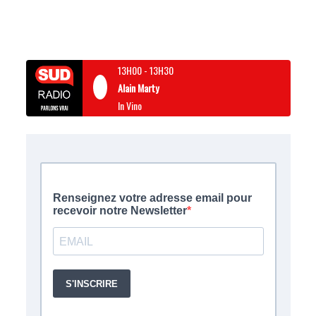
13H00
-
13H30
Alain Marty
In Vino