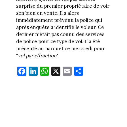
surprise du premier propriétaire de voir
son bien en vente. Il a alors
immédiatement prévenu la police qui
après enquête a identifié le voleur. Ce
dernier n'était pas connu des services
de police pour ce type de vol. Il a été
présenté au parquet ce mercredi pour
"
vol par effraction
".
Fa
Li
W
X
E
Pa
ce
nk
ha
m
rt
bo
ed
ts
ail
ag
ok
In
Ap
er
p