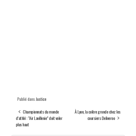
Publié dans
Justice
Championnats du monde
À Lyon, la colère gronde chez les
d’athlé : “Air Lavillenie” doit voler
coursiers Deliveroo
plus haut