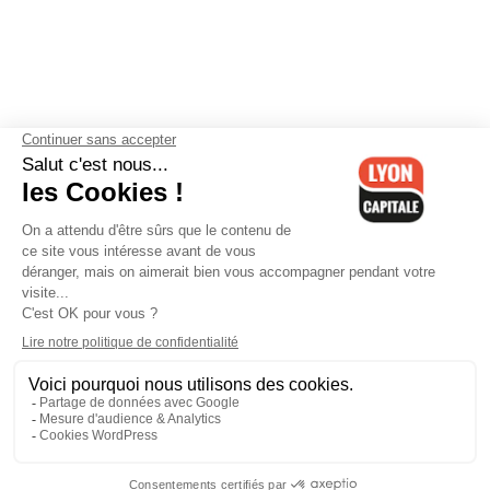
Contactez-nous
-
Mentions légales
-
CGV
-
Politique de
confidentialité
-
Gestion des cookies
-
Lyon Capitale TV
-
Archives
Lyon Capitale
Lyon Capitale - 51 avenue Maréchal Foch - CS 40091 - 69456 Lyon