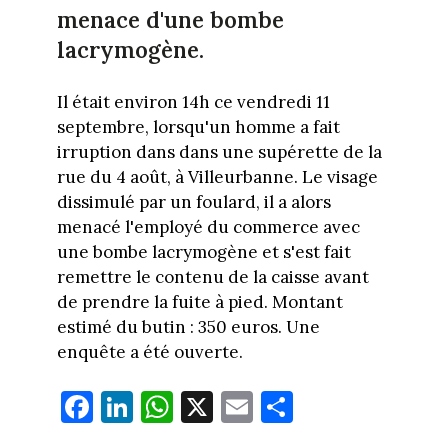
menace d'une bombe
lacrymogène.
Il était environ 14h ce vendredi 11
septembre, lorsqu'un homme a fait
irruption dans dans une supérette de la
rue du 4 août, à Villeurbanne. Le visage
dissimulé par un foulard, il a alors
menacé l'employé du commerce avec
une bombe lacrymogène et s'est fait
remettre le contenu de la caisse avant
de prendre la fuite à pied. Montant
estimé du butin : 350 euros. Une
enquête a été ouverte.
Fa
Li
W
X
E
Pa
ce
nk
ha
m
rt