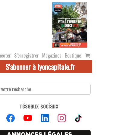
Voir
necter
S’enregistrer
Magazines
Boutique
le
S'abonner à lyoncapitale.fr
panier
réseaux sociaux