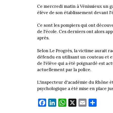
Ce mercredi matin à Vénissieux un ga
élève de son établissement devant l'
Ce sont les pompiers qui ont découve
de l'école. Ces derniers ont alors appe
après.
Selon Le Progrès, la victime aurait r
défendu en utilisant un couteau et e
de l'élève qui a été poignardé est a
actuellement par la police.
L'inspecteur d'académie du Rhône éta
psychologique a été mise en place ju
Fa
Li
W
X
E
Pa
ce
nk
ha
m
rt