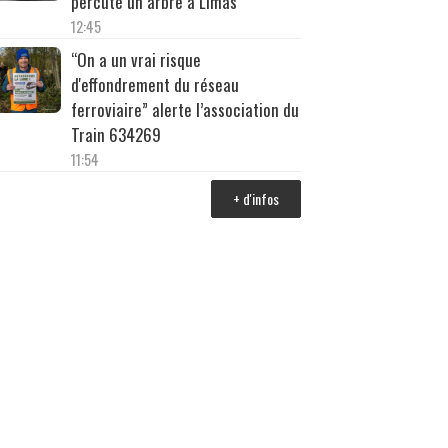
percuté un arbre à Limas
12:45
“On a un vrai risque
d'effondrement du réseau
ferroviaire” alerte l’association du
Train 634269
11:54
+ d'infos