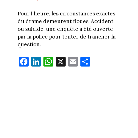
Pour l'heure, les circonstances exactes
du drame demeurent floues. Accident
ou suicide, une enquête a été ouverte
par la police pour tenter de trancher la
question.
Fa
Li
W
X
E
Pa
ce
nk
ha
m
rt
bo
ed
ts
ail
ag
ok
In
Ap
er
p