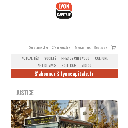
Accéder
au
contenu
Voir
Se connecter
S’enregistrer
Magazines
Boutique
le
ACTUALITÉS
SOCIÉTÉ
PRÈS DE CHEZ VOUS
CULTURE
panier
ART DE VIVRE
POLITIQUE
VIDÉOS
S'abonner à lyoncapitale.fr
JUSTICE