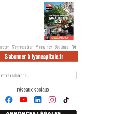
Voir
necter
S’enregistrer
Magazines
Boutique
le
S'abonner à lyoncapitale.fr
panier
réseaux sociaux