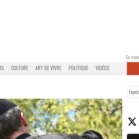
Se con
US
CULTURE
ART DE VIVRE
POLITIQUE
VIDÉOS