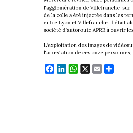
l'agglomération de Villefranche-sur
de la colle a été injectée dans les 
entre Lyon et Villefranche. Il était a
société d'autoroute APRR à ouvrir le
L'exploitation des images de vidéosu
l'arrestation de ces onze personnes, 
Fa
Li
W
X
E
Pa
ce
nk
ha
m
rt
bo
ed
ts
ail
ag
ok
In
Ap
er
p