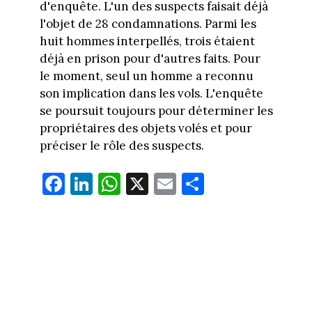
d'enquête. L'un des suspects faisait déjà
l'objet de 28 condamnations. Parmi les
huit hommes interpellés, trois étaient
déjà en prison pour d'autres faits. Pour
le moment, seul un homme a reconnu
son implication dans les vols. L'enquête
se poursuit toujours pour déterminer les
propriétaires des objets volés et pour
préciser le rôle des suspects.
Fa
Li
W
X
E
Pa
ce
nk
ha
m
rt
bo
ed
ts
ail
ag
ok
In
Ap
er
p