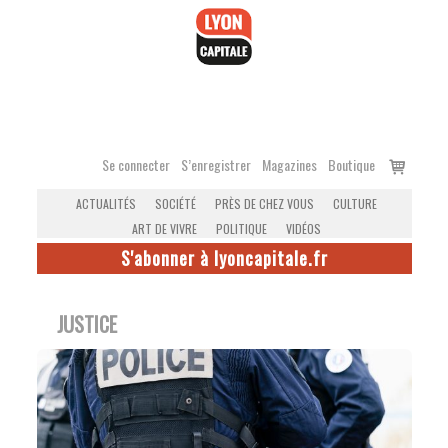
Accéder
au
contenu
Voir
Se connecter
S’enregistrer
Magazines
Boutique
le
ACTUALITÉS
SOCIÉTÉ
PRÈS DE CHEZ VOUS
CULTURE
panier
ART DE VIVRE
POLITIQUE
VIDÉOS
S'abonner à lyoncapitale.fr
JUSTICE