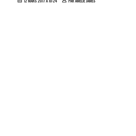
12 MARS 2017 À 10:24
PAR
AMÉLIE JAMES