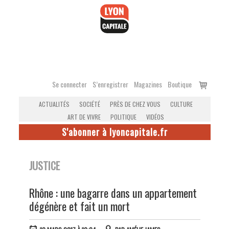
Accéder
au
contenu
Voir
Se connecter
S’enregistrer
Magazines
Boutique
le
ACTUALITÉS
SOCIÉTÉ
PRÈS DE CHEZ VOUS
CULTURE
panier
ART DE VIVRE
POLITIQUE
VIDÉOS
S'abonner à lyoncapitale.fr
JUSTICE
Rhône : une bagarre dans un appartement
dégénère et fait un mort