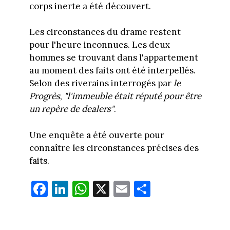
corps inerte a été découvert.
Les circonstances du drame restent
pour l'heure inconnues. Les deux
hommes se trouvant dans l'appartement
au moment des faits ont été interpellés.
Selon des riverains interrogés par
le
Progrès
,
"l'immeuble était réputé pour être
un repère de dealers"
.
Une enquête a été ouverte pour
connaître les circonstances précises des
faits.
Fa
Li
W
X
E
Pa
ce
nk
ha
m
rt
bo
ed
ts
ail
ag