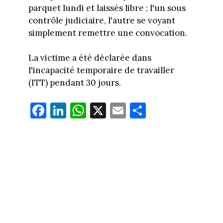
parquet lundi et laissés libre ; l'un sous
contrôle judiciaire, l'autre se voyant
simplement remettre une convocation.
La victime a été déclarée dans
l'incapacité temporaire de travailler
(ITT) pendant 30 jours.
Fa
Li
W
X
E
Pa
ce
nk
ha
m
rt
bo
ed
ts
ail
ag
ok
In
Ap
er
p