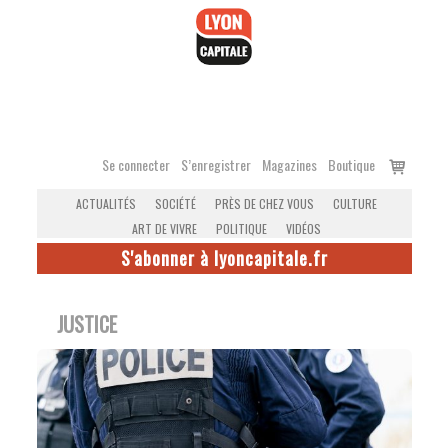
Accéder
au
contenu
Voir
Se connecter
S’enregistrer
Magazines
Boutique
le
ACTUALITÉS
SOCIÉTÉ
PRÈS DE CHEZ VOUS
CULTURE
panier
ART DE VIVRE
POLITIQUE
VIDÉOS
S'abonner à lyoncapitale.fr
JUSTICE