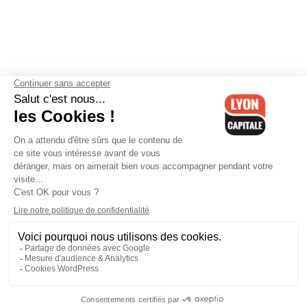
Contactez-nous
-
Mentions légales
-
CGV
-
Politique de
confidentialité
-
Gestion des cookies
-
Lyon Capitale TV
-
Archives
Lyon Capitale
Lyon Capitale - 51 avenue Maréchal Foch - CS 40091 - 69456 Lyon
Cedex 06