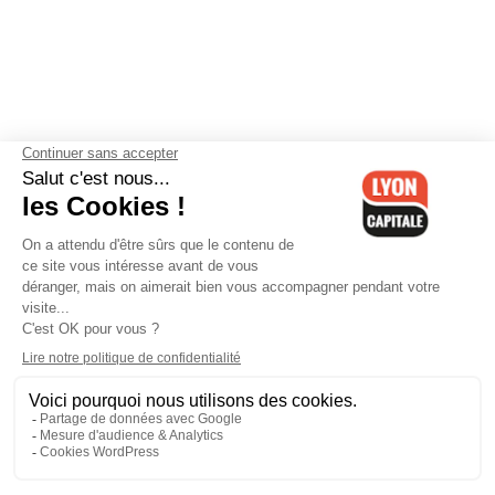
Contactez-nous
-
Mentions légales
-
CGV
-
Politique de
confidentialité
-
Gestion des cookies
-
Lyon Capitale TV
-
Archives
Lyon Capitale
Lyon Capitale - 51 avenue Maréchal Foch - CS 40091 - 69456 Lyon