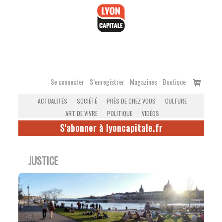
Accéder
au
contenu
Voir
Se connecter
S’enregistrer
Magazines
Boutique
le
ACTUALITÉS
SOCIÉTÉ
PRÈS DE CHEZ VOUS
CULTURE
panier
ART DE VIVRE
POLITIQUE
VIDÉOS
S'abonner à lyoncapitale.fr
JUSTICE