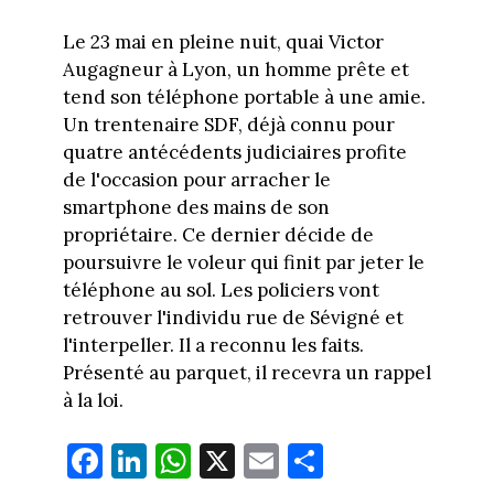
Le 23 mai en pleine nuit, quai Victor
Augagneur à Lyon, un homme prête et
tend son téléphone portable à une amie.
Un trentenaire SDF, déjà connu pour
quatre antécédents judiciaires profite
de l'occasion pour arracher le
smartphone des mains de son
propriétaire. Ce dernier décide de
poursuivre le voleur qui finit par jeter le
téléphone au sol. Les policiers vont
retrouver l'individu rue de Sévigné et
l'interpeller. Il a reconnu les faits.
Présenté au parquet, il recevra un rappel
à la loi.
Fa
Li
W
X
E
Pa