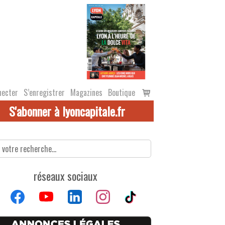
Voir
necter
S’enregistrer
Magazines
Boutique
le
S'abonner à lyoncapitale.fr
panier
réseaux sociaux