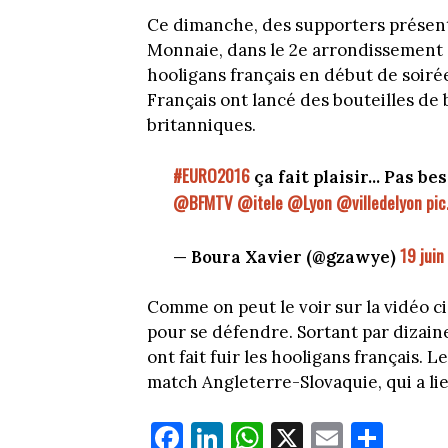
Ce dimanche, des supporters présent
Monnaie, dans le 2e arrondissement d
hooligans français en début de soirée
Français ont lancé des bouteilles de 
britanniques.
#EURO2016
ça fait plaisir... Pas b
@BFMTV
@itele
@Lyon
@villedelyon
pic
19 juin
— Boura Xavier (@gzawye)
Comme on peut le voir sur la vidéo ci
pour se défendre. Sortant par dizain
ont fait fuir les hooligans français.
match Angleterre-Slovaquie, qui a lie
Fa
Li
W
X
E
Pa