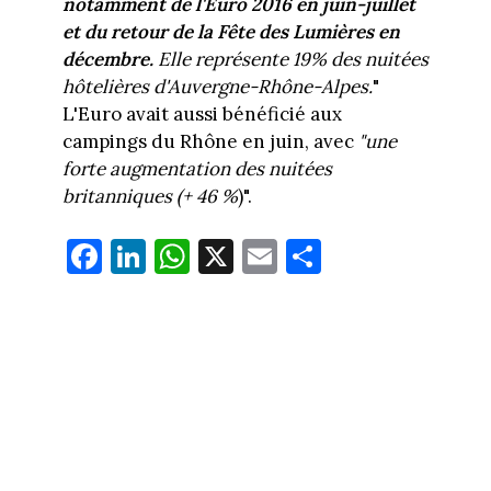
notamment de l'Euro 2016 en juin-juillet
et du retour de la Fête des Lumières en
décembre.
Elle représente 19% des nuitées
hôtelières d'Auvergne-Rhône-Alpes.
"
L'Euro avait aussi bénéficié aux
campings du Rhône en juin, avec
"une
forte augmentation des nuitées
britanniques (+ 46 %
)".
Fa
Li
W
X
E
Pa
ce
nk
ha
m
rt
bo
ed
ts
ail
ag
ok
In
Ap
er
p