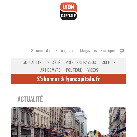
Accéder
au
contenu
Voir
Se connecter
S’enregistrer
Magazines
Boutique
le
ACTUALITÉS
SOCIÉTÉ
PRÈS DE CHEZ VOUS
CULTURE
panier
ART DE VIVRE
POLITIQUE
VIDÉOS
S'abonner à lyoncapitale.fr
ACTUALITÉ