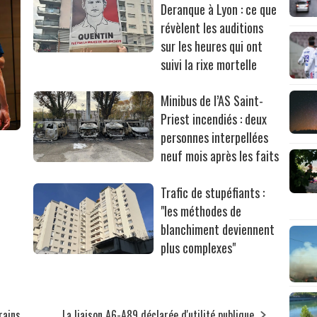
Deranque à Lyon : ce que
révèlent les auditions
sur les heures qui ont
suivi la rixe mortelle
Minibus de l’AS Saint-
Priest incendiés : deux
personnes interpellées
neuf mois après les faits
Trafic de stupéfiants :
"les méthodes de
blanchiment deviennent
plus complexes"
rains
La liaison A6-A89 déclarée d'utilité publique