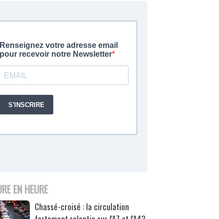
URE EN HEURE
Chassé-croisé : la circulation
fortement ralentie sur l'A7 et l'A43