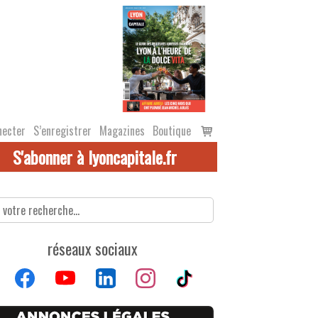
Voir
necter
S’enregistrer
Magazines
Boutique
le
S'abonner à lyoncapitale.fr
panier
réseaux sociaux