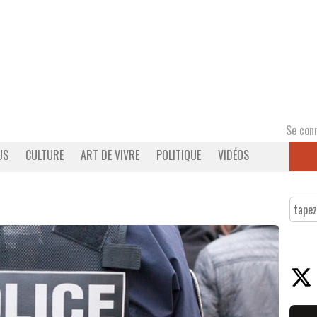
Se con
US
CULTURE
ART DE VIVRE
POLITIQUE
VIDÉOS