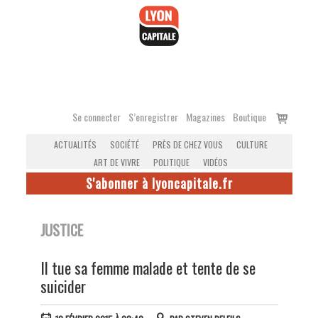
Accéder
au
contenu
Voir
Se connecter
S’enregistrer
Magazines
Boutique
le
ACTUALITÉS
SOCIÉTÉ
PRÈS DE CHEZ VOUS
CULTURE
panier
ART DE VIVRE
POLITIQUE
VIDÉOS
S'abonner à lyoncapitale.fr
JUSTICE
Il tue sa femme malade et tente de se
suicider