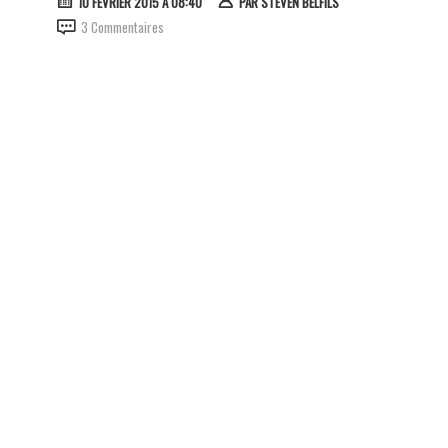
10 FÉVRIER 2015 À 08:40
PAR
STEVEN BELFILS
3 Commentaires