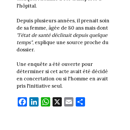
l'hôpital.
Depuis plusieurs années, il prenait soin
de sa femme, âgée de 80 ans mais dont
"l'état de santé déclinait depuis quelque
temps"
, explique une source proche du
dossier.
Une enquête a été ouverte pour
déterminer si cet acte avait été décidé
en concertation ou si l'homme en avait
pris l'initiative seul.
Fa
Li
W
X
E
Pa
ce
nk
ha
m
rt
bo
ed
ts
ail
ag
ok
In
Ap
er