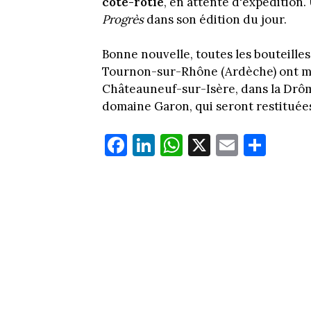
côte-rôtie
, en attente d'expédition.
Progrès
dans son édition du jour.
Bonne nouvelle, toutes les bouteilles
Tournon-sur-Rhône (Ardèche) ont mis 
Châteauneuf-sur-Isère, dans la Drôm
domaine Garon, qui seront restituée
Fa
Li
W
X
E
Pa
ce
nk
ha
m
rt
bo
ed
ts
ail
ag
ok
In
Ap
er
p