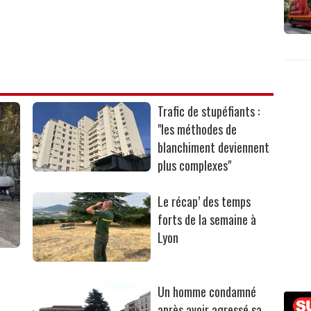
Trafic de stupéfiants :
"les méthodes de
blanchiment deviennent
plus complexes"
Le récap’ des temps
forts de la semaine à
Lyon
Un homme condamné
après avoir agressé sa