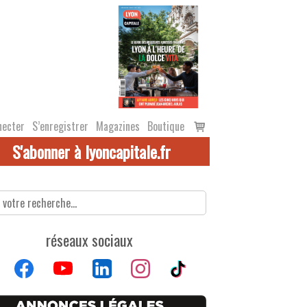
Voir
necter
S’enregistrer
Magazines
Boutique
le
S'abonner à lyoncapitale.fr
panier
réseaux sociaux