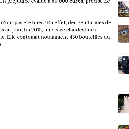
 Un préjudice évalué à
60 000 euros
, précise
Le
 n'ont pas été bues ! En effet, des gendarmes de
au jour, fin 2015, une cave clandestine à
e. Elle contenait notamment 430 bouteilles du
s.