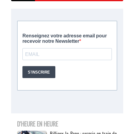
D'HEURE EN HEURE
Rillieux-la-Pape : surpris en train de