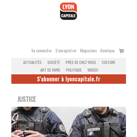
Accéder
au
contenu
Voir
Se connecter
S’enregistrer
Magazines
Boutique
le
ACTUALITÉS
SOCIÉTÉ
PRÈS DE CHEZ VOUS
CULTURE
panier
ART DE VIVRE
POLITIQUE
VIDÉOS
S'abonner à lyoncapitale.fr
JUSTICE