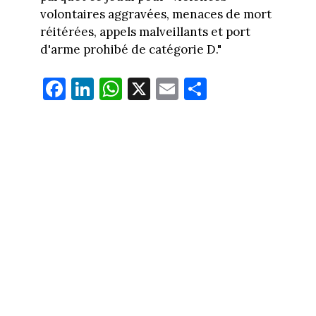
volontaires aggravées, menaces de mort
réitérées, appels malveillants et port
d'arme prohibé de catégorie D."
Fa
Li
W
X
E
Pa
ce
nk
ha
m
rt
bo
ed
ts
ail
ag
ok
In
Ap
er
p