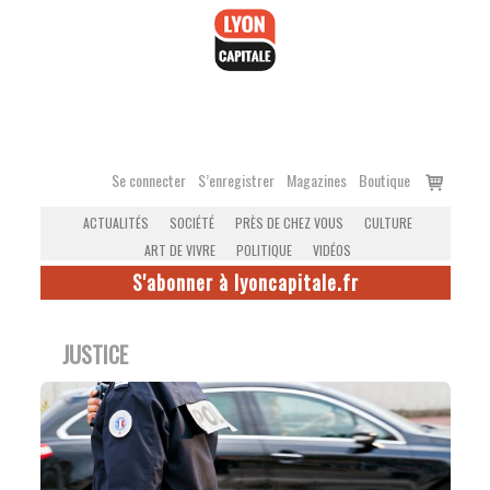
Accéder
au
contenu
Voir
Se connecter
S’enregistrer
Magazines
Boutique
le
ACTUALITÉS
SOCIÉTÉ
PRÈS DE CHEZ VOUS
CULTURE
panier
ART DE VIVRE
POLITIQUE
VIDÉOS
S'abonner à lyoncapitale.fr
JUSTICE