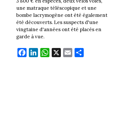
3 800 € en espèces, deux vélos volés,
une matraque téléscopique et une
bombe lacrymogène ont été également
été découverts. Les suspects d'une
vingtaine d'années ont été placés en
garde à vue.
Fa
Li
W
X
E
Pa
ce
nk
ha
m
rt
bo
ed
ts
ail
ag
ok
In
Ap
er
p