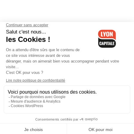
Contactez-nous
-
Mentions légales
-
CGV
-
Politique de
confidentialité
-
Gestion des cookies
-
Lyon Capitale TV
-
Archives
Lyon Capitale
Lyon Capitale - 51 avenue Maréchal Foch - CS 40091 - 69456 Lyon
Cedex 06