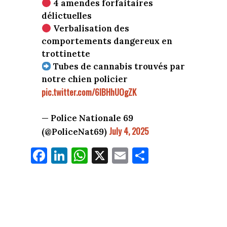
4 amendes forfaitaires
délictuelles
Verbalisation des
comportements dangereux en
trottinette
Tubes de cannabis trouvés par
notre chien policier
pic.twitter.com/6IBHhUOgZK
— Police Nationale 69
July 4, 2025
(@PoliceNat69)
Fa
Li
W
X
E
Pa
ce
nk
ha
m
rt
bo
ed
ts
ail
ag
ok
In
Ap
er
p