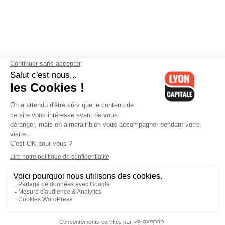
Contactez-nous
-
Mentions légales
-
CGV
-
Politique de
confidentialité
-
Gestion des cookies
-
Lyon Capitale TV
-
Archives
Lyon Capitale
Lyon Capitale - 51 avenue Maréchal Foch - CS 40091 - 69456 Lyon