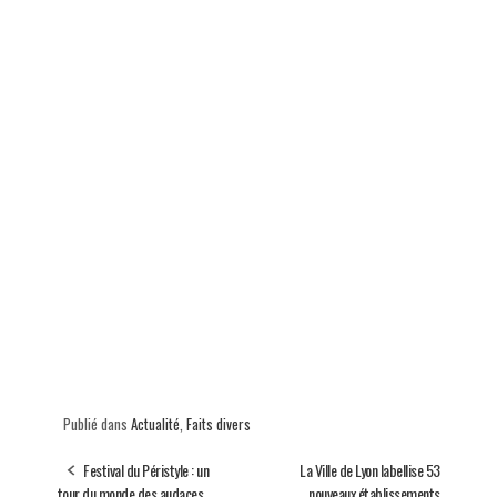
Publié dans
Actualité
,
Faits divers
Festival du Péristyle : un
La Ville de Lyon labellise 53
tour du monde des audaces
nouveaux établissements