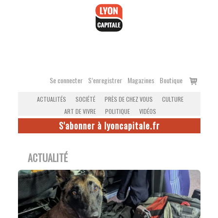
Accéder
au
contenu
Voir
Se connecter
S’enregistrer
Magazines
Boutique
le
ACTUALITÉS
SOCIÉTÉ
PRÈS DE CHEZ VOUS
CULTURE
panier
ART DE VIVRE
POLITIQUE
VIDÉOS
S'abonner à lyoncapitale.fr
ACTUALITÉ