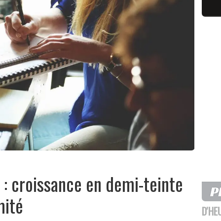
: croissance en demi-teinte
mité
D'HE