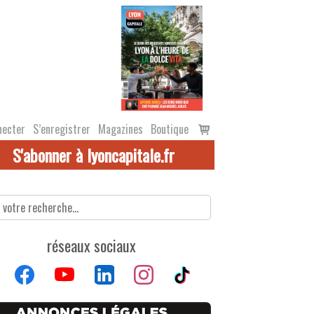
Voir
necter
S’enregistrer
Magazines
Boutique
le
S'abonner à lyoncapitale.fr
panier
réseaux sociaux