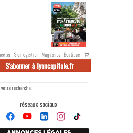
Voir
necter
S’enregistrer
Magazines
Boutique
le
S'abonner à lyoncapitale.fr
panier
réseaux sociaux