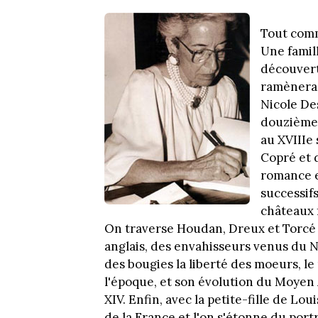
Tout comm
Une famill
découvert
ramènera p
Nicole De
douzième 
au XVIIIe 
Copré et 
romance e
successif
châteaux 
On traverse Houdan, Dreux et Torcé (
anglais, des envahisseurs venus du N
des bougies la liberté des moeurs, le
l'époque, et son évolution du Moyen 
XIV. Enfin, avec la petite-fille de Lou
de la France et l'on s'étonne du portr