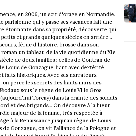
ence, en 2009, un soir d'orage en Normandie.
e parisienne qui y passe ses vacances fait une
e étonnante dans sa propriété, découverte qui
etits et grands quelques siècles en arrière...
scours, férue d'histoire, brosse dans son
roman un tableau de la vie quotidienne du XIe
siècle de deux familles : celles de Gontran de
de Louis de Gonzague, liant avec dextérité
t faits historiques. Avec ses narrateurs
s, on perce les secrets des hauts murs des
féodaux sous le règne de Louis VI le Gros.
aujourd'hui Torcay) dans la crainte des soldats
ord et des brigands... On découvre à la lueur
 rôle majeur de la femme, très respectée à
Age à la Renaissance jusqu'au règne de Louis
is de Gonzague, on vit l'alliance de la Pologne et
ait du bon roi Henri IV, bien loin de l'image