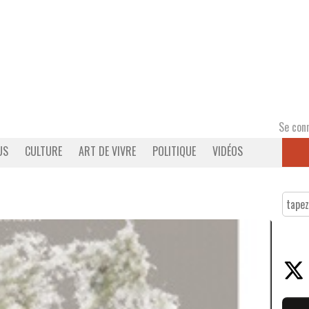
Se con
US
CULTURE
ART DE VIVRE
POLITIQUE
VIDÉOS