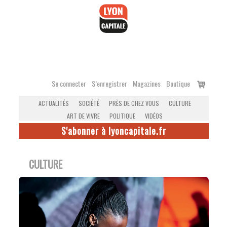
Accéder
au
contenu
Voir
Se connecter
S’enregistrer
Magazines
Boutique
le
ACTUALITÉS
SOCIÉTÉ
PRÈS DE CHEZ VOUS
CULTURE
panier
ART DE VIVRE
POLITIQUE
VIDÉOS
S'abonner à lyoncapitale.fr
CULTURE