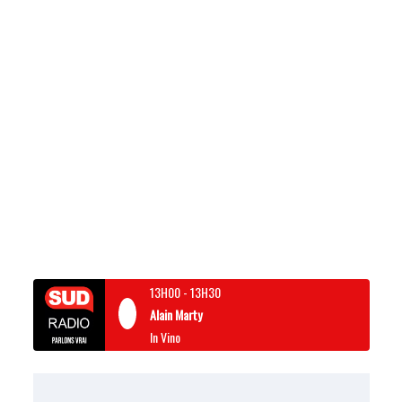
13H00
-
13H30
Alain Marty
In Vino