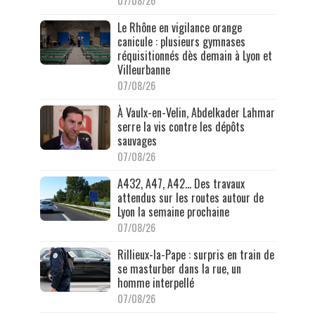
07/08/26
Le Rhône en vigilance orange
canicule : plusieurs gymnases
réquisitionnés dès demain à Lyon et
Villeurbanne
07/08/26
À Vaulx-en-Velin, Abdelkader Lahmar
serre la vis contre les dépôts
sauvages
07/08/26
A432, A47, A42… Des travaux
attendus sur les routes autour de
Lyon la semaine prochaine
07/08/26
Rillieux-la-Pape : surpris en train de
se masturber dans la rue, un
homme interpellé
07/08/26