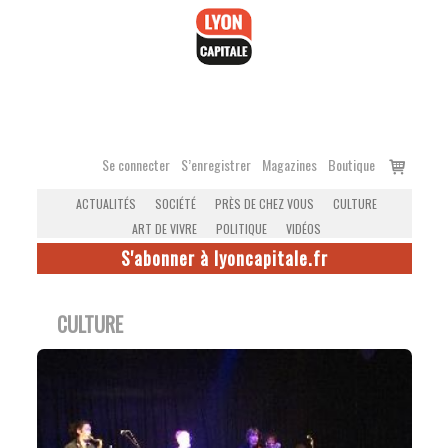
Accéder
au
contenu
Voir
Se connecter
S’enregistrer
Magazines
Boutique
le
ACTUALITÉS
SOCIÉTÉ
PRÈS DE CHEZ VOUS
CULTURE
panier
ART DE VIVRE
POLITIQUE
VIDÉOS
S'abonner à lyoncapitale.fr
CULTURE