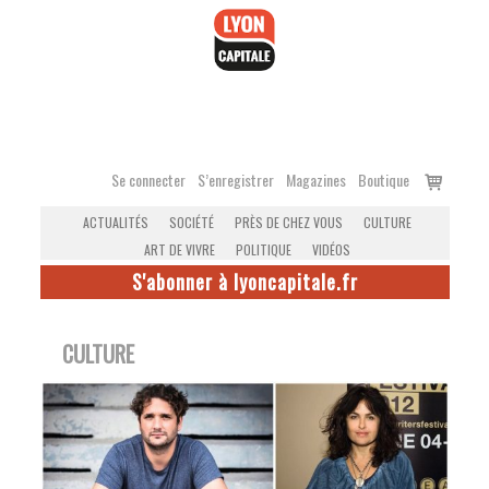
Accéder
au
contenu
Voir
Se connecter
S’enregistrer
Magazines
Boutique
le
ACTUALITÉS
SOCIÉTÉ
PRÈS DE CHEZ VOUS
CULTURE
panier
ART DE VIVRE
POLITIQUE
VIDÉOS
S'abonner à lyoncapitale.fr
CULTURE