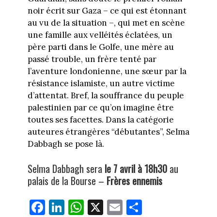
noir écrit sur Gaza – ce qui est étonnant
au vu de la situation –, qui met en scène
une famille aux velléités éclatées, un
père parti dans le Golfe, une mère au
passé trouble, un frère tenté par
l’aventure londonienne, une sœur par la
résistance islamiste, un autre victime
d’attentat. Bref, la souffrance du peuple
palestinien par ce qu’on imagine être
toutes ses facettes. Dans la catégorie
auteures étrangères “débutantes”, Selma
Dabbagh se pose là.
Selma Dabbagh sera
le 7 avril à 18h30
au
palais de la Bourse –
Frères ennemis
Fa
Li
W
X
E
Pa