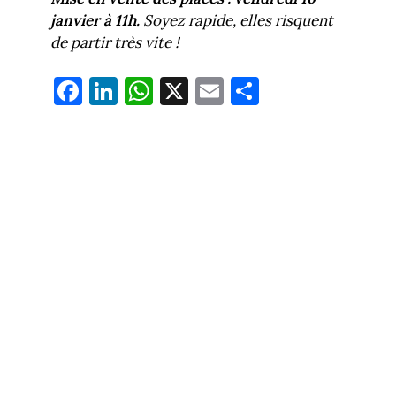
janvier à 11h.
Soyez rapide, elles risquent
de partir très vite !
Fa
Li
W
X
E
Pa
ce
nk
ha
m
rt
bo
ed
ts
ail
ag
ok
In
Ap
er
p