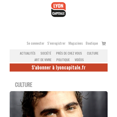
Accéder
au
contenu
Voir
Se connecter
S’enregistrer
Magazines
Boutique
le
ACTUALITÉS
SOCIÉTÉ
PRÈS DE CHEZ VOUS
CULTURE
panier
ART DE VIVRE
POLITIQUE
VIDÉOS
S'abonner à lyoncapitale.fr
CULTURE