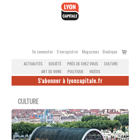
Accéder
au
contenu
Voir
Se connecter
S’enregistrer
Magazines
Boutique
le
ACTUALITÉS
SOCIÉTÉ
PRÈS DE CHEZ VOUS
CULTURE
panier
ART DE VIVRE
POLITIQUE
VIDÉOS
S'abonner à lyoncapitale.fr
CULTURE