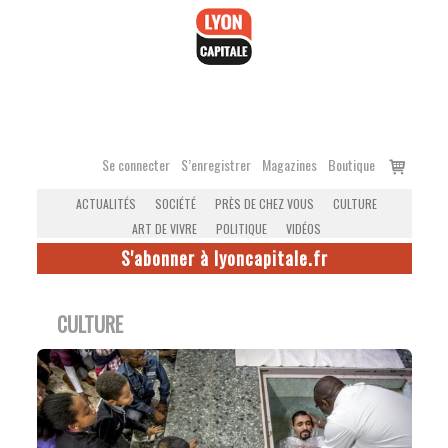
Accéder
au
contenu
Voir
Se connecter
S’enregistrer
Magazines
Boutique
le
ACTUALITÉS
SOCIÉTÉ
PRÈS DE CHEZ VOUS
CULTURE
panier
ART DE VIVRE
POLITIQUE
VIDÉOS
S'abonner à lyoncapitale.fr
CULTURE