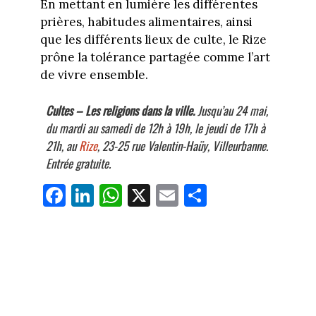
En mettant en lumière les différentes
prières, habitudes alimentaires, ainsi
que les différents lieux de culte, le Rize
prône la tolérance partagée comme l’art
de vivre ensemble.
Cultes – Les religions dans la ville
.
Jusqu’au 24 mai,
du mardi au samedi de 12h à 19h, le jeudi de 17h à
21h, au
Rize
, 23-25 rue Valentin-Haüy, Villeurbanne.
Entrée gratuite.
Fa
Li
W
X
E
Pa
ce
nk
ha
m
rt
bo
ed
ts
ail
ag
ok
In
Ap
er
p