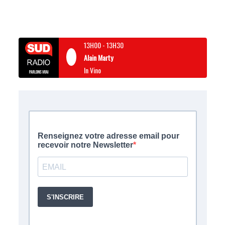
13H00
-
13H30
Alain Marty
In Vino