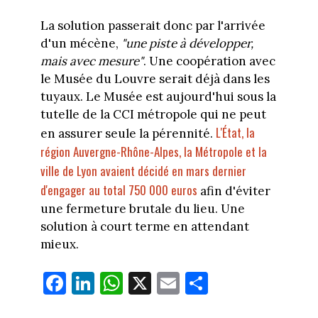
La solution passerait donc par l'arrivée
d'un mécène,
"une piste à développer,
mais avec mesure"
. Une coopération avec
le Musée du Louvre serait déjà dans les
tuyaux. Le Musée est aujourd'hui sous la
tutelle de la CCI métropole qui ne peut
L'État, la
en assurer seule la pérennité.
région Auvergne-Rhône-Alpes, la Métropole et la
ville de Lyon avaient décidé en mars dernier
d'engager au total 750 000 euros
afin d'éviter
une fermeture brutale du lieu. Une
solution à court terme en attendant
mieux.
Fa
Li
W
X
E
Pa
ce
nk
ha
m
rt