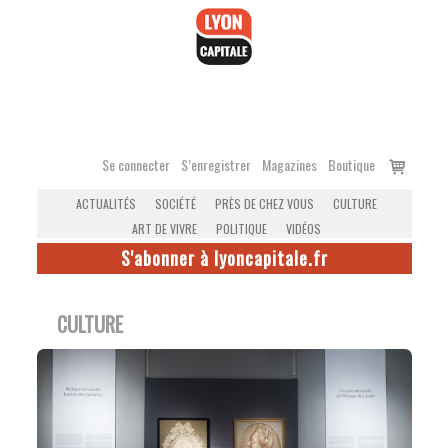
Accéder
au
contenu
Voir
Se connecter
S’enregistrer
Magazines
Boutique
le
ACTUALITÉS
SOCIÉTÉ
PRÈS DE CHEZ VOUS
CULTURE
panier
ART DE VIVRE
POLITIQUE
VIDÉOS
S'abonner à lyoncapitale.fr
CULTURE