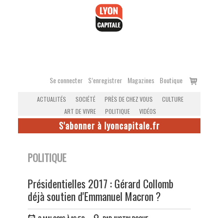
Accéder
au
contenu
Voir
Se connecter
S’enregistrer
Magazines
Boutique
le
ACTUALITÉS
SOCIÉTÉ
PRÈS DE CHEZ VOUS
CULTURE
panier
ART DE VIVRE
POLITIQUE
VIDÉOS
S'abonner à lyoncapitale.fr
POLITIQUE
Présidentielles 2017 : Gérard Collomb
déjà soutien d'Emmanuel Macron ?