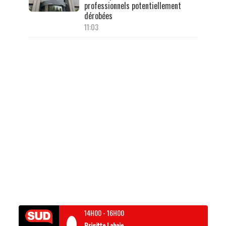
professionnels potentiellement
dérobées
11:03
14H00
-
16H00
Brigitte Lahaie