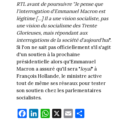
RTL avant de poursuivre "Je pense que
l'interrogation d'Emmanuel Macron est
légitime […] Il a une vision socialiste, pas
une vision du socialisme des Trente
Glorieuses, mais répondant aux
interrogations de la société d'aujourd'hui
".
Si l'on ne sait pas officiellement s'il s'agit
d'un soutien à la prochaine
présidentielle alors qu'Emmanuel
Macron a assuré qu'il sera "
loyal
" à
François Hollande, le ministre active
tout de même ses réseaux pour tester
son soutien chez les parlementaires
socialistes.
Fa
Li
W
X
E
Pa
ce
nk
ha
m
rt