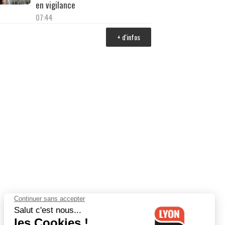
en vigilance
07:44
+ d'infos