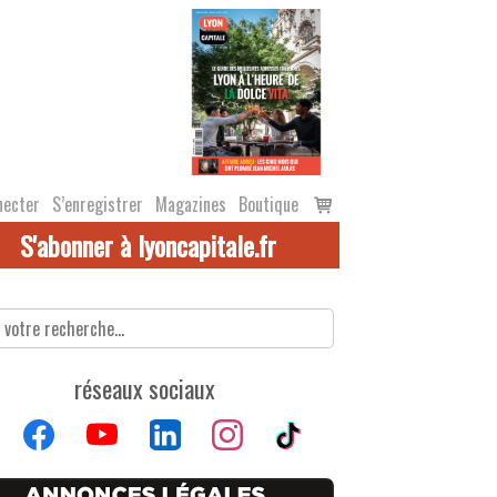
Voir
necter
S’enregistrer
Magazines
Boutique
le
S'abonner à lyoncapitale.fr
panier
réseaux sociaux