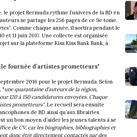
nce, le projet Bermuda rythme l’univers de la BD en
auteurs se partage les 256 pages de ce 9e tome,
rtes"
. Comme chaque année, il sortira pendant le
0 et 11 juin 2017. Une collecte est organisée
rojet sur la plateforme Kiss Kiss Bank Bank, à
le fournée d’artistes prometteurs"
n septembre 2016 pour le projet Bermuda. Selon
 "
une quarantaine d’auteurs de la région,
pour 120 à 150 candidatures
envoyées. Chaque
tistes prometteurs"
. Le recueil sera ensuite
ncophones de BD ainsi qu’aux librairies
est un bon moyen d’aider les jeunes talents à se
ffice de CV, car les biographies, bibliographies et
vent donc être directement contactés par des