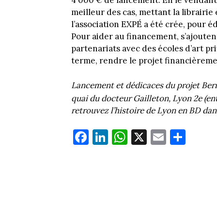
4 000 € de lancement. En le vendant 
meilleur des cas, mettant la librairie 
l’association EXPÉ a été crée, pour é
Pour aider au financement, s’ajoutent
partenariats avec des écoles d’art pr
terme, rendre le projet financièreme
Lancement et dédicaces du projet Bermud
quai du docteur Gailleton, Lyon 2e (ent
retrouvez l’histoire de Lyon en BD dan
Fa
Li
W
X
E
Pa
ce
nk
ha
m
rt
bo
ed
ts
ail
ag
ok
In
Ap
er
p