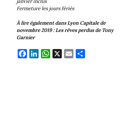
janvier inclus
Fermeture les jours fériés
À lire également dans Lyon Capitale de
novembre 2019 : Les rêves perdus de Tony
Garnier
Fa
Li
W
X
E
Pa
ce
nk
ha
m
rt
bo
ed
ts
ail
ag
ok
In
Ap
er
p