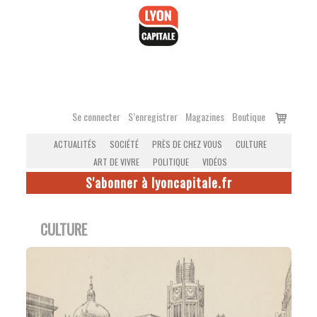
Accéder
au
contenu
Voir
Se connecter
S’enregistrer
Magazines
Boutique
le
ACTUALITÉS
SOCIÉTÉ
PRÈS DE CHEZ VOUS
CULTURE
panier
ART DE VIVRE
POLITIQUE
VIDÉOS
S'abonner à lyoncapitale.fr
CULTURE