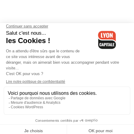
Contactez-nous
-
Mentions légales
-
CGV
-
Politique de
confidentialité
-
Gestion des cookies
-
Lyon Capitale TV
-
Archives
Lyon Capitale
Lyon Capitale - 51 avenue Maréchal Foch - CS 40091 - 69456 Lyon
Cedex 06