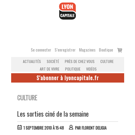
Accéder
au
contenu
Voir
Se connecter
S’enregistrer
Magazines
Boutique
le
ACTUALITÉS
SOCIÉTÉ
PRÈS DE CHEZ VOUS
CULTURE
panier
ART DE VIVRE
POLITIQUE
VIDÉOS
S'abonner à lyoncapitale.fr
CULTURE
Les sorties ciné de la semaine
1 SEPTEMBRE 2010 À 15:48
PAR
FLORENT DELIGIA