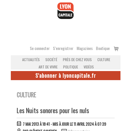
Accéder
au
contenu
Voir
Se connecter
S’enregistrer
Magazines
Boutique
le
ACTUALITÉS
SOCIÉTÉ
PRÈS DE CHEZ VOUS
CULTURE
panier
ART DE VIVRE
POLITIQUE
VIDÉOS
S'abonner à lyoncapitale.fr
CULTURE
Les Nuits sonores pour les nuls
7 MAI 2013 À 18:41
- MIS À JOUR LE 11 AVRIL 2024 À 07:39