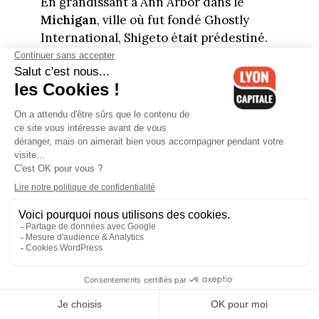
En grandissant à Ann Arbor dans le
Michigan
, ville où fut fondé Ghostly
International, Shigeto était prédestiné.
Assurément influencé par cette réserve
de talents locaux électro, le musicien
d’origine japonaise est désormais un
artiste de poids pour le label
indépendant américain.
Après trois ans à New York pour y
étudier le jazz, il en passe trois autres à
Londres où il développe son obsession
pour les techniques de production
électronique. Batteur talentueux et
expérimenté, ses musiques
correspondent parfaitement à
l’esthétique de son label : ambient
organique parsemé de bruits et autres