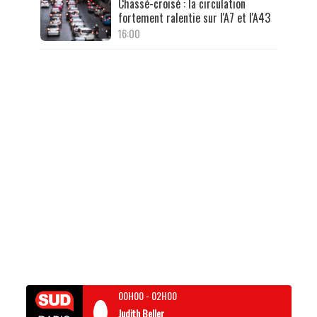
Chassé-croisé : la circulation
fortement ralentie sur l'A7 et l'A43
16:00
00H00
-
02H00
Judith Beller