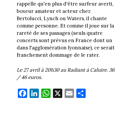
rappelle qu'en plus d'être surfeur averti,
boxeur amateur et acteur chez
Bertolucci, Lynch ou Waters, il chante
comme personne. Et comme il joue sur la
rareté de ses passages (seuls quatre
concerts sont prévus en France dont un
dans l'agglomération lyonnaise), ce serait
franchement dommage de le rater.
Le 27 avril à 20h30 au Radiant à Caluire. 36
/ 46 euros.
Fa
Li
W
X
E
Pa
ce
nk
ha
m
rt
bo
ed
ts
ail
ag
ok
In
Ap
er
p