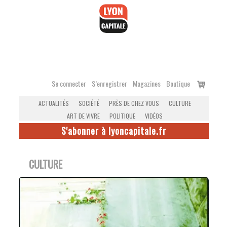
Accéder
au
contenu
Voir
Se connecter
S’enregistrer
Magazines
Boutique
le
ACTUALITÉS
SOCIÉTÉ
PRÈS DE CHEZ VOUS
CULTURE
panier
ART DE VIVRE
POLITIQUE
VIDÉOS
S'abonner à lyoncapitale.fr
CULTURE