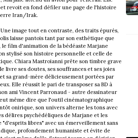
t revoit en fond défiler une page de l'histoire
uerre Iran/Irak.
 Une image tout en contraste, des traits épurés,
olis laisse pantois tant par son esthétique que
l, le film d'animation de la bédéaste Marjane
n stylisé son histoire personnelle et celle de
ctique. Chiara Mastroianni prête son timbre grave
le livre ses doutes, ses souffrances et ses joies
e et sa grand-mère délicieusement portées par
x. Elle réussit le pari de transposer sa BD à
 son ami Vincent Parronaud - autre dessinateur
 peut même dire que l'outil cinématographique
tantôt onirique, son univers alterne les tons avec
les délires psychédéliques de Marjane et les
e "d'esprits libres" avec un émerveillement sans
pudique, profondement humaniste et évite de