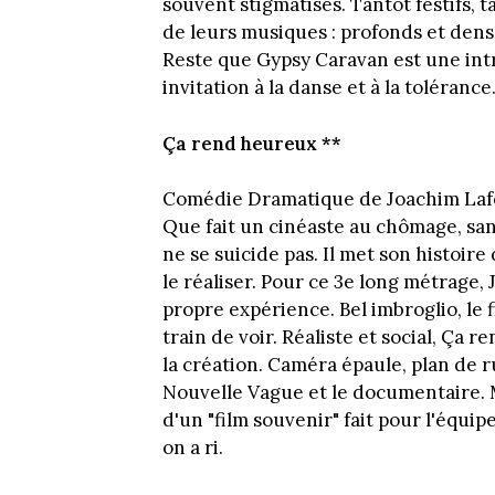
souvent stigmatisés. Tantôt festifs, t
de leurs musiques : profonds et dense
Reste que Gypsy Caravan est une in
invitation à la danse et à la tolérance
Ça rend heureux **
Comédie Dramatique de Joachim Lafo
Que fait un cinéaste au chômage, sans
ne se suicide pas. Il met son histoi
le réaliser. Pour ce 3e long métrage, 
propre expérience. Bel imbroglio, le f
train de voir. Réaliste et social, Ça 
la création. Caméra épaule, plan de rue
Nouvelle Vague et le documentaire. 
d'un "film souvenir" fait pour l'équi
on a ri.