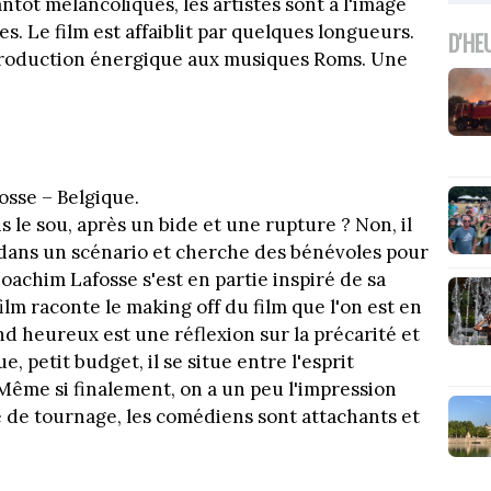
antôt mélancoliques, les artistes sont à l'image
s. Le film est affaiblit par quelques longueurs.
D'HE
troduction énergique aux musiques Roms. Une
.
sse – Belgique.
 le sou, après un bide et une rupture ? Non, il
re dans un scénario et cherche des bénévoles pour
Joachim Lafosse s'est en partie inspiré de sa
ilm raconte le making off du film que l'on est en
rend heureux est une réflexion sur la précarité et
, petit budget, il se situe entre l'esprit
Même si finalement, on a un peu l'impression
pe de tournage, les comédiens sont attachants et