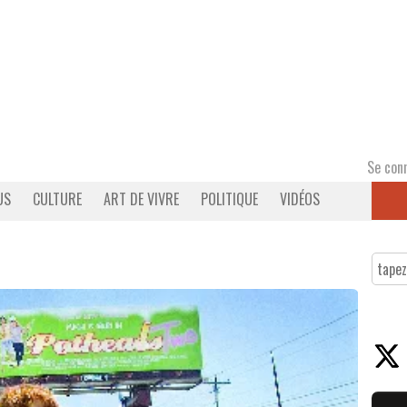
Se con
US
CULTURE
ART DE VIVRE
POLITIQUE
VIDÉOS