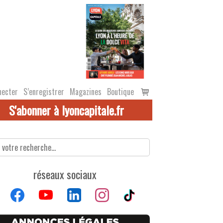
Voir
necter
S’enregistrer
Magazines
Boutique
le
S'abonner à lyoncapitale.fr
panier
réseaux sociaux