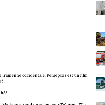
 iranienne occidentale, Persepolis est un film
ré.
1h35
n, Marjane attend un avion pour Téhéran. Elle