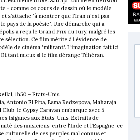
et c'est même drôle. Satrapi tourne en dérision
ste - comme ce cours de dessin où le modèle
- et s'attache "à montrer que l'Iran n'est pas
 le pays de la poésie". Une démarche qui a
polis a reçu le Grand Prix du Jury, malgré les
e sélection. Ce film mérite à l'évidence de
le de cinéma "militant". L'imagination fait ici
 Et tant mieux si le film dérange Téhéran.
llal, 1h50 – Etats-Unis
ia, Antonio El Pipa, Esma Redzepova, Maharaja
al Club, le Gypsy Caravan embarque avec 5
s tsiganes aux Etats-Unis. Extraits de
imité des musiciens, entre l'Inde et l'Espagne, ce
e culturelle de ces peuples mal connus et