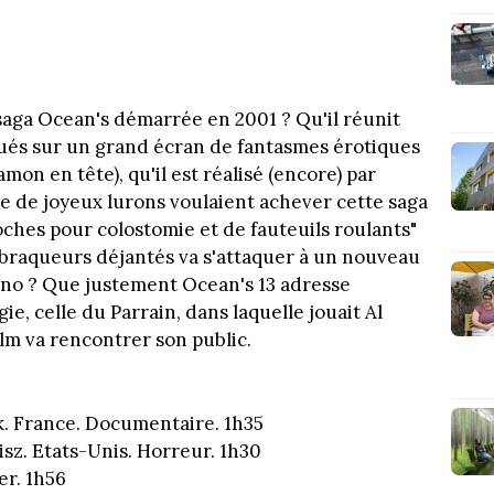
 saga Ocean's démarrée en 2001 ? Qu'il réunit
ués sur un grand écran de fantasmes érotiques
mon en tête), qu'il est réalisé (encore) par
 de joyeux lurons voulaient achever cette saga
oches pour colostomie et de fauteuils roulants"
braqueurs déjantés va s'attaquer à un nouveau
cino ? Que justement Ocean's 13 adresse
ie, celle du Parrain, dans laquelle jouait Al
ilm va rencontrer son public.
. France. Documentaire. 1h35
isz. Etats-Unis. Horreur. 1h30
er. 1h56