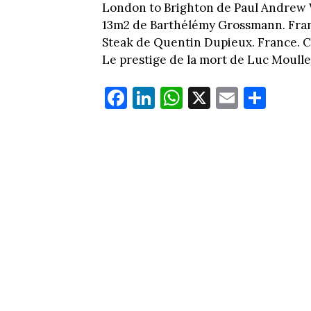
London to Brighton de Paul Andrew W
13m2 de Barthélémy Grossmann. Franc
Steak de Quentin Dupieux. France. C
Le prestige de la mort de Luc Moull
Fa
Li
W
X
E
Pa
ce
nk
ha
m
rt
bo
ed
ts
ail
ag
ok
In
Ap
er
p