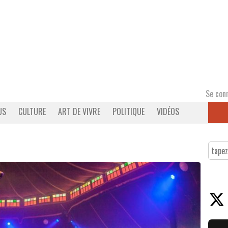
Se con
US
CULTURE
ART DE VIVRE
POLITIQUE
VIDÉOS