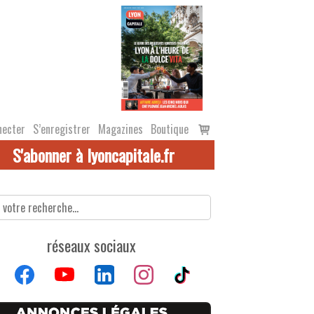
Voir
necter
S’enregistrer
Magazines
Boutique
le
S'abonner à lyoncapitale.fr
panier
réseaux sociaux