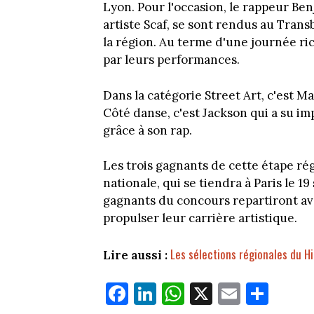
Lyon. Pour l'occasion, le rappeur Ben
artiste Scaf, se sont rendus au Trans
la région. Au terme d'une journée ri
par leurs performances.
Dans la catégorie Street Art, c'est Mag
Côté danse, c'est Jackson qui a su im
grâce à son rap.
Les trois gagnants de cette étape rég
nationale, qui se tiendra à Paris le 
gagnants du concours repartiront av
propulser leur carrière artistique.
Les sélections régionales du H
Lire aussi :
Fa
Li
W
X
E
Pa