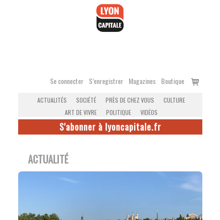
Accéder
au
contenu
Voir
Se connecter
S’enregistrer
Magazines
Boutique
le
ACTUALITÉS
SOCIÉTÉ
PRÈS DE CHEZ VOUS
CULTURE
panier
ART DE VIVRE
POLITIQUE
VIDÉOS
S'abonner à lyoncapitale.fr
ACTUALITÉ