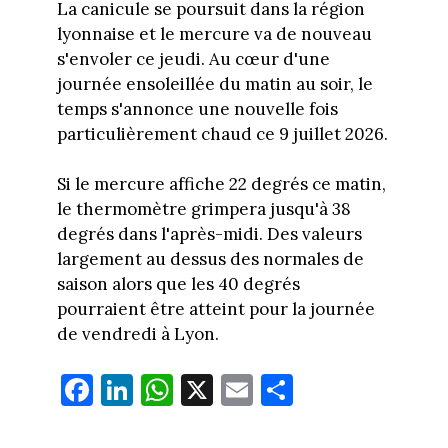
La canicule se poursuit dans la région
lyonnaise et le mercure va de nouveau
s'envoler ce jeudi. Au cœur d'une
journée ensoleillée du matin au soir, le
temps s'annonce une nouvelle fois
particulièrement chaud ce 9 juillet 2026.
Si le mercure affiche 22 degrés ce matin,
le thermomètre grimpera jusqu'à 38
degrés dans l'après-midi. Des valeurs
largement au dessus des normales de
saison alors que les 40 degrés
pourraient être atteint pour la journée
de vendredi à Lyon.
Fa
Li
W
X
E
Pa
ce
nk
ha
m
rt