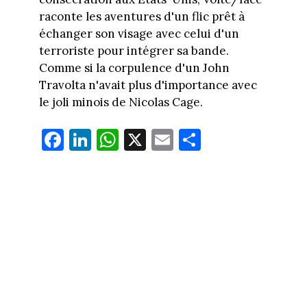
raconte les aventures d'un flic prêt à
échanger son visage avec celui d'un
terroriste pour intégrer sa bande.
Comme si la corpulence d'un John
Travolta n'avait plus d'importance avec
le joli minois de Nicolas Cage.
Fa
Li
W
X
E
Pa
ce
nk
ha
m
rt
bo
ed
ts
ail
ag
ok
In
Ap
er
p