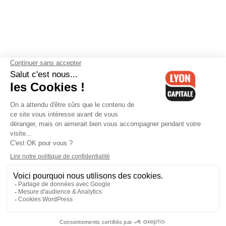
Contactez-nous
-
Mentions légales
-
CGV
-
Politique de
confidentialité
-
Gestion des cookies
-
Lyon Capitale TV
-
Archives
Lyon Capitale
Lyon Capitale - 51 avenue Maréchal Foch - CS 40091 - 69456 Lyon