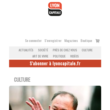
Accéder
au
contenu
Voir
Se connecter
S’enregistrer
Magazines
Boutique
le
ACTUALITÉS
SOCIÉTÉ
PRÈS DE CHEZ VOUS
CULTURE
panier
ART DE VIVRE
POLITIQUE
VIDÉOS
S'abonner à lyoncapitale.fr
CULTURE