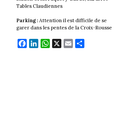
Tables Claudiennes
Parking :
Attention il est difficile de se
garer dans les pentes de la Croix-Rousse
Fa
Li
W
X
E
Pa
ce
nk
ha
m
rt
bo
ed
ts
ail
ag
ok
In
Ap
er
p