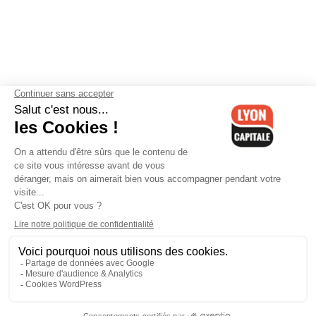
Contactez-nous
-
Mentions légales
-
CGV
-
Politique de
confidentialité
-
Gestion des cookies
-
Lyon Capitale TV
-
Archives
Lyon Capitale
Lyon Capitale - 51 avenue Maréchal Foch - CS 40091 - 69456 Lyon