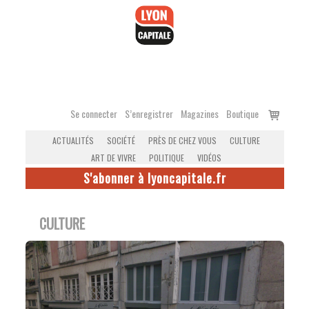
Accéder
au
contenu
Voir
Se connecter
S’enregistrer
Magazines
Boutique
le
ACTUALITÉS
SOCIÉTÉ
PRÈS DE CHEZ VOUS
CULTURE
panier
ART DE VIVRE
POLITIQUE
VIDÉOS
S'abonner à lyoncapitale.fr
CULTURE