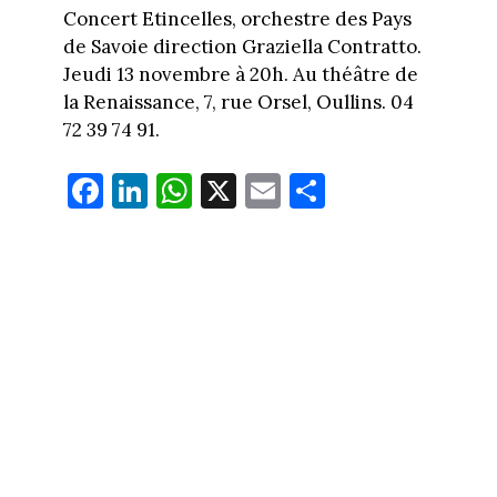
Concert Etincelles, orchestre des Pays
de Savoie direction Graziella Contratto.
Jeudi 13 novembre à 20h. Au théâtre de
la Renaissance, 7, rue Orsel, Oullins. 04
72 39 74 91.
Fa
Li
W
X
E
Pa
ce
nk
ha
m
rt
bo
ed
ts
ail
ag
ok
In
Ap
er
p