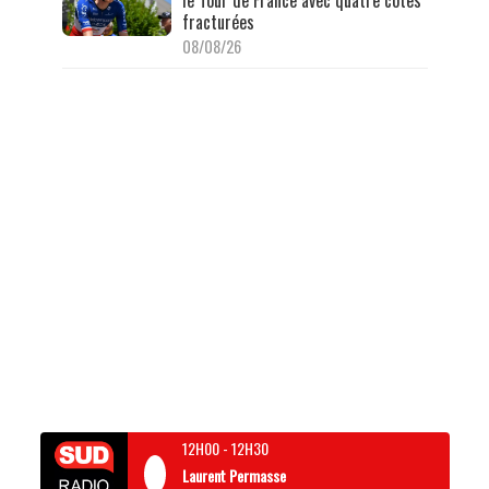
le Tour de France avec quatre côtes
fracturées
08/08/26
12H00
-
12H30
Laurent Permasse