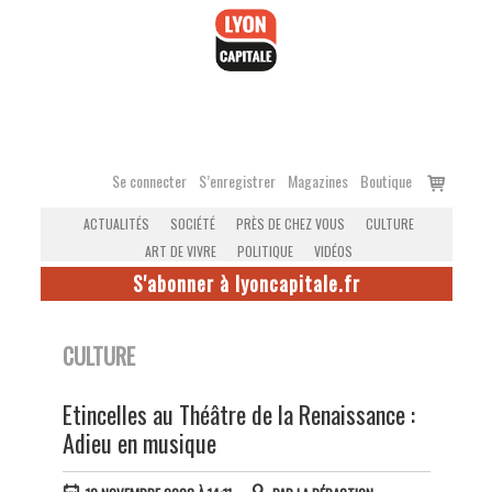
Accéder
au
contenu
Voir
Se connecter
S’enregistrer
Magazines
Boutique
le
ACTUALITÉS
SOCIÉTÉ
PRÈS DE CHEZ VOUS
CULTURE
panier
ART DE VIVRE
POLITIQUE
VIDÉOS
S'abonner à lyoncapitale.fr
CULTURE
Etincelles au Théâtre de la Renaissance :
Adieu en musique