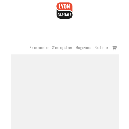
Accéder
au
contenu
Voir
Se connecter
S’enregistrer
Magazines
Boutique
le
panier