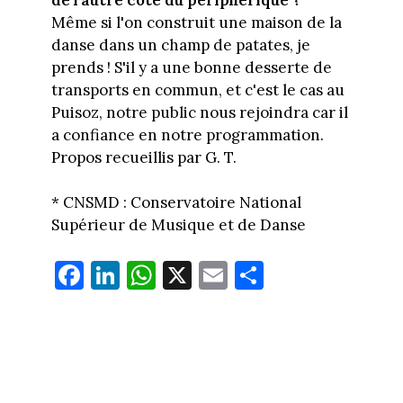
Même si l'on construit une maison de la
danse dans un champ de patates, je
prends ! S'il y a une bonne desserte de
transports en commun, et c'est le cas au
Puisoz, notre public nous rejoindra car il
a confiance en notre programmation.
Propos recueillis par G. T.
* CNSMD : Conservatoire National
Supérieur de Musique et de Danse
Fa
Li
W
X
E
Pa
ce
nk
ha
m
rt
bo
ed
ts
ail
ag
ok
In
Ap
er
p