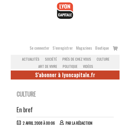
Accéder
au
contenu
Voir
Se connecter
S’enregistrer
Magazines
Boutique
le
ACTUALITÉS
SOCIÉTÉ
PRÈS DE CHEZ VOUS
CULTURE
panier
ART DE VIVRE
POLITIQUE
VIDÉOS
S'abonner à lyoncapitale.fr
CULTURE
En bref
2 AVRIL 2008 À 00:06
PAR
LA RÉDACTION